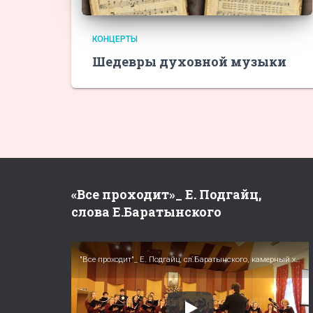
КОНЦЕРТЫ
Шедевры духовной музыки
«Все проходит»_ Е. Подгайц,
слова Е.Баратынского
"Все проходит"_ Е. Подгайц, сл.Баратынского, камерный хор Московские певчие