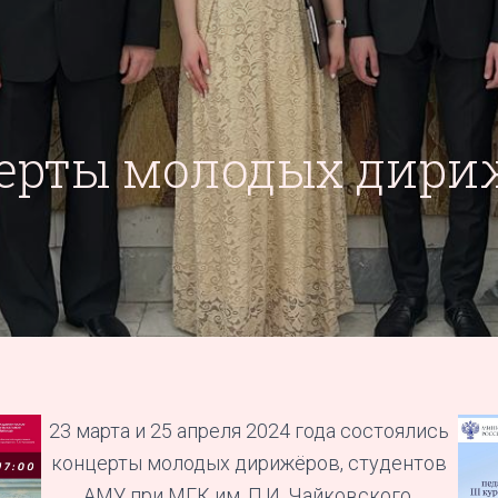
ерты молодых дири
23 марта и 25 апреля 2024 года состоялись
концерты молодых дирижёров, студентов
АМУ при МГК им. П.И. Чайковского.