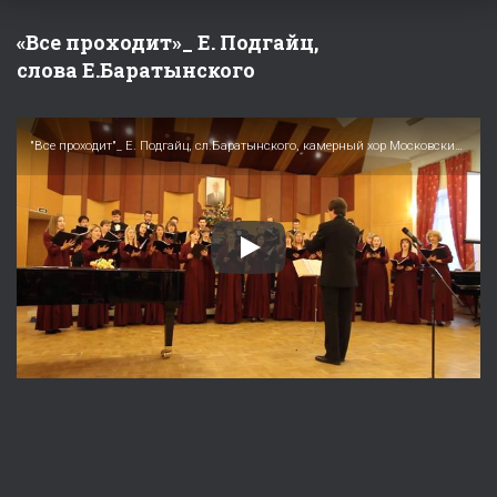
«Все проходит»_ Е. Подгайц,
слова Е.Баратынского
"Все проходит"_ Е. Подгайц, сл.Баратынского, камерный хор Московские певчие