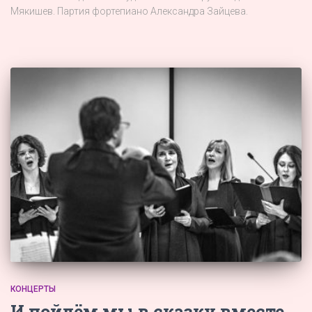
Мякишев. Партия фортепиано Александра Зайцева.
КОНЦЕРТЫ
И пойдём мы в сказку вместе…