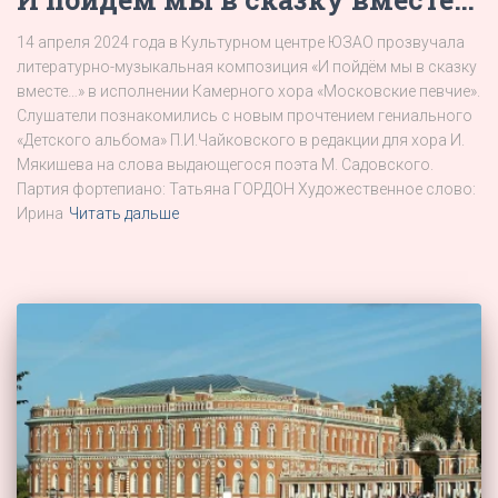
14 апреля 2024 года в Культурном центре ЮЗАО прозвучала
литературно-музыкальная композиция «И пойдём мы в сказку
вместе…» в исполнении Камерного хора «Московские певчие».
Слушатели познакомились с новым прочтением гениального
«Детского альбома» П.И.Чайковского в редакции для хора И.
Мякишева на слова выдающегося поэта М. Садовского.
Партия фортепиано: Татьяна ГОРДОН Художественное слово:
Ирина
Читать дальше