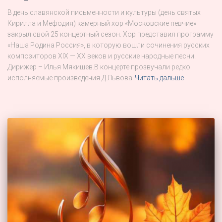
В день славянской письменности и культуры (день святых
Кирилла и Мефодия) камерный хор «Московские певчие»
закрыл свой 25 концертный сезон. Хор представил программу
«Наша Родина Россия», в которую вошли сочинения русских
композиторов XlX — XX веков и русские народные песни.
Дирижер – Илья Мякишев.В концерте прозвучали редко
исполняемые произведения Д.Львова
Читать дальше