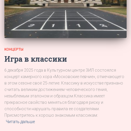
КОНЦЕРТЫ
Игра в классики
6 декабря 2025 года в Культурном центре ЗИЛ состоялся
концерт камерного хора «Московские певчие», отмечающего
в этом сезоне своё 25-летие. Классику в искусстве признано
считать великим достижением человеческого гения,
незыблемым эталоном и образцом.Классика имеет
прекрасное свойство меняться благодаря риску и
способности нарушать правила ее создателями.
Присмотритесь к хорошо знакомым классикам:
Читать дальше