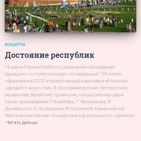
КОНЦЕРТЫ
Достояние республик
14 мая в Атриуме Хлебного дома музея-заповедника
Царицыно состоялся концерт, посвященный 100-летию
образования СССР и приуроченный к выставке «В поисках
народного искусства». В программе русские, белорусские,
украинские, еврейские, грузинские, латышские народные
песни, произведения Л. Книппера, Т. Хренникова, И.
Дунаевского, О. Хромушина. Исполнители: Камерный хор
«Московские певчие», Концертный хор вокального отделения
Читать дальше