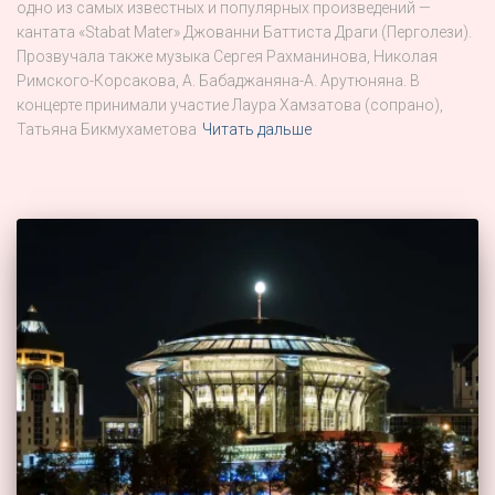
одно из самых известных и популярных произведений —
кантата «Stabat Mater» Джованни Баттиста Драги (Перголези).
Прозвучала также музыка Сергея Рахманинова, Николая
Римского-Корсакова, А. Бабаджаняна-А. Арутюняна. В
концерте принимали участие Лаура Хамзатова (сопрано),
Татьяна Бикмухаметова
Читать дальше